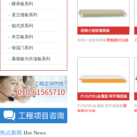
-
楼承板系列
-
直立缝板系列
-
箱式房系列
岩棉小波纹墙面板
-
夹芯板系列
岩棉小波纹墙面板
聚氨酯封边板
-
保温门系列
-
幕墙板与吊顶板系列
PUR(PIR)金属面 纯平墙面板
PUR(PIR)金属面 纯平墙面板
聚
氨酯封边板
热点新闻
Hot News