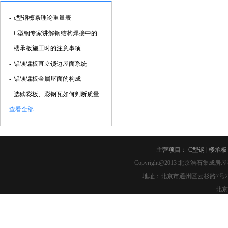
-
c型钢檩条理论重量表
-
C型钢专家讲解钢结构焊接中的
-
楼承板施工时的注意事项
-
铝镁锰板直立锁边屋面系统
-
铝镁锰板金属屋面的构成
-
选购彩板、彩钢瓦如何判断质量
查看全部
主营项目：
C型钢
|
楼承板
Copyright@2013
北京浩石集成房屋
地址：北京市通州区云杉路7号2幢2-007 
北京