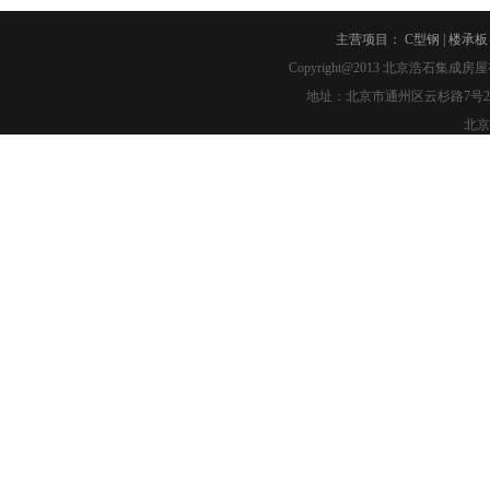
主营项目：
C型钢
|
楼承板
Copyright@2013
北京浩石集成房屋
地址：北京市通州区云杉路7号2幢2-007 
北京