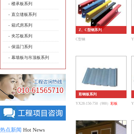
-
楼承板系列
-
直立缝板系列
-
箱式房系列
Z、C型钢系列
-
夹芯板系列
C型钢
Y
-
保温门系列
-
幕墙板与吊顶板系列
彩钢板系列
YX28-150-750（900）
彩板
Y
热点新闻
Hot News