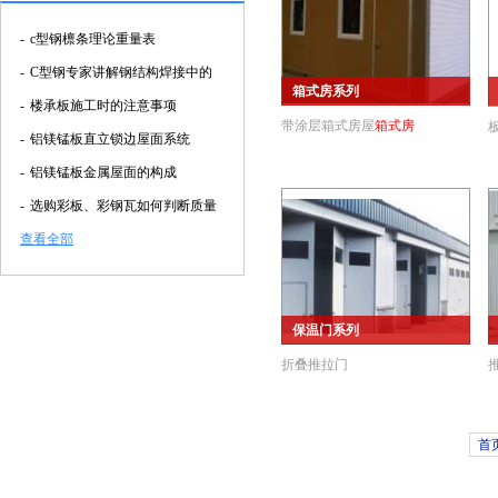
-
c型钢檩条理论重量表
-
C型钢专家讲解钢结构焊接中的
箱式房系列
-
楼承板施工时的注意事项
带涂层箱式房屋
箱式房
-
铝镁锰板直立锁边屋面系统
-
铝镁锰板金属屋面的构成
-
选购彩板、彩钢瓦如何判断质量
查看全部
保温门系列
折叠推拉门
首