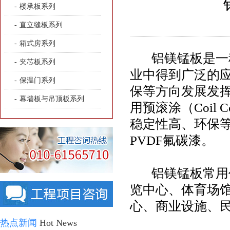
-
楼承板系列
-
直立缝板系列
-
箱式房系列
铝镁锰板是一种
-
夹芯板系列
业中得到广泛的
-
保温门系列
保等方向发展发
-
幕墙板与吊顶板系列
用预滚涂（
Coil C
稳定性高、环保
PVDF
氟碳漆。
铝镁锰板常用
览中心、体育场
心、商业设施、
热点新闻
Hot News