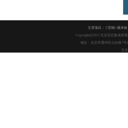
主营项目：
C型钢
|
楼承板
Copyright@2013
北京浩石集成房屋
地址：北京市通州区云杉路7号2幢2-007 
北京