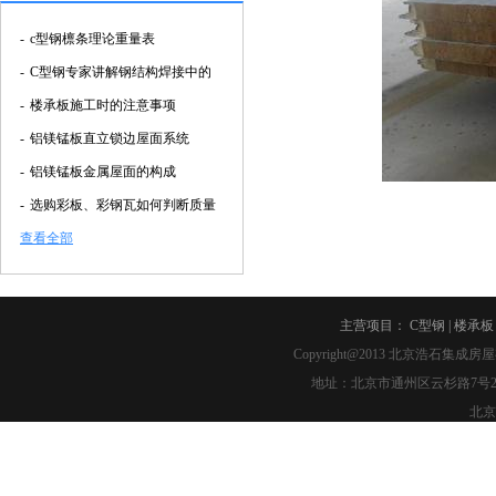
-
c型钢檩条理论重量表
-
C型钢专家讲解钢结构焊接中的
-
楼承板施工时的注意事项
-
铝镁锰板直立锁边屋面系统
-
铝镁锰板金属屋面的构成
-
选购彩板、彩钢瓦如何判断质量
查看全部
主营项目：
C型钢
|
楼承板
Copyright@2013
北京浩石集成房屋
地址：北京市通州区云杉路7号2幢2-007 
北京