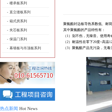
-
楼承板系列
-
直立缝板系列
-
箱式房系列
聚氨酯封边板导热系数低、耐
其中聚氨酯的产品特性有：
-
夹芯板系列
（
1
）划不伤，无噪音。使用寿
-
保温门系列
（
2
）耐温性在零下
20
度
~
高温
1
（
3
）聚氨酯产品无污染，无毒
-
幕墙板与吊顶板系列
热点新闻
Hot News