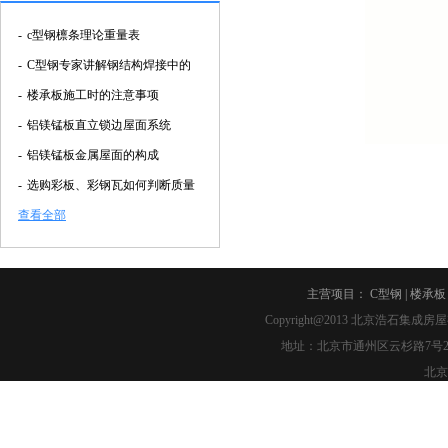
-
c型钢檩条理论重量表
-
C型钢专家讲解钢结构焊接中的
-
楼承板施工时的注意事项
-
铝镁锰板直立锁边屋面系统
-
铝镁锰板金属屋面的构成
-
选购彩板、彩钢瓦如何判断质量
查看全部
主营项目：
C型钢
|
楼承板
Copyright@2013
北京浩石集成房屋
地址：北京市通州区云杉路7号2幢2-007 
北京