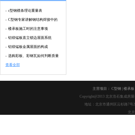
-
c型钢檩条理论重量表
-
C型钢专家讲解钢结构焊接中的
-
楼承板施工时的注意事项
-
铝镁锰板直立锁边屋面系统
-
铝镁锰板金属屋面的构成
-
选购彩板、彩钢瓦如何判断质量
查看全部
主营项目：
C型钢
|
楼承板
Copyright@2013
北京浩石集成房屋
地址：北京市通州区云杉路7号2幢2-007 
北京